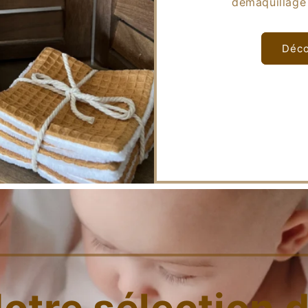
démaquillag
Déco