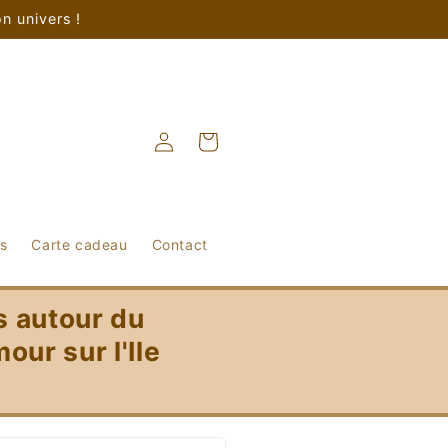
n univers !
Connexion
Panier
ts
Carte cadeau
Contact
s autour du
our sur l'Ile