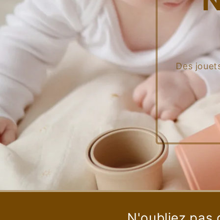
N
Des jouets
N'oubliez pas 