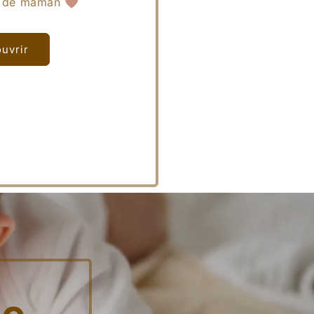
e de maman 🤎
uvrir