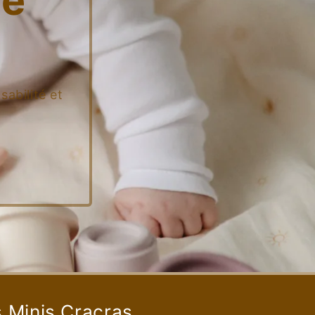
de
sabilité et
s Minis Cracras