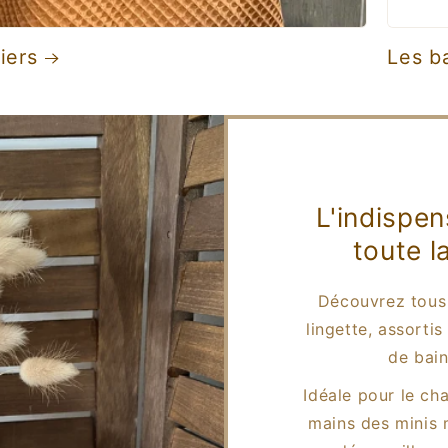
iers
Les b
L'indispe
toute l
Découvrez tous
lingette, assorti
de bain
Idéale pour le cha
mains des minis 