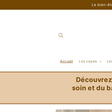
et
Le bien-êt
passer
au
contenu
Accueil
Les capes
Les
Découvrez 
soin et du b