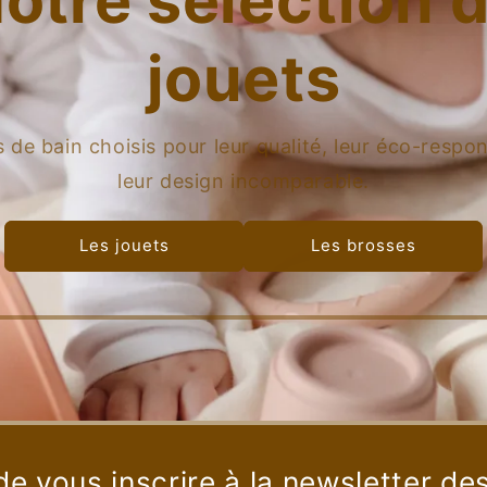
otre sélection 
jouets
 de bain choisis pour leur qualité, leur éco-respon
leur design incomparable.
Les jouets
Les brosses
de vous inscrire à la newsletter de